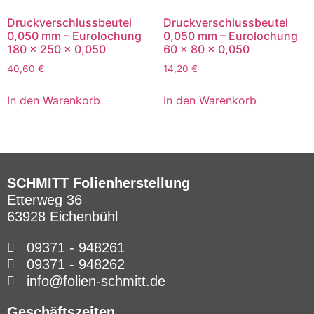
Druckverschlussbeutel
Druckverschlussbeutel
0,050 mm – Eurolochung​
0,050 mm – Eurolochung​
180 x 250 x 0,050
60 x 80 x 0,050
40,60
€
14,20
€
In den Warenkorb
In den Warenkorb
SCHMITT Folienherstellung
Etterweg 36
63928 Eichenbühl
09371 - 948261
09371 - 948262
info@folien-schmitt.de
Geschäftszeiten