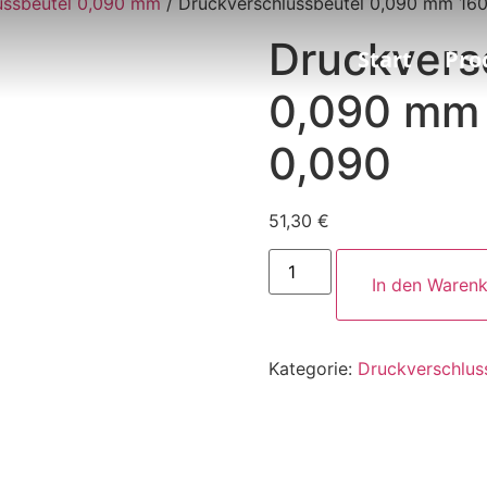
ussbeutel 0,090 mm
/ Druckverschlussbeutel 0,090 mm 16
Druckvers
Start
Pro
0,090 mm 
0,090
51,30
€
In den Waren
Kategorie:
Druckverschlus