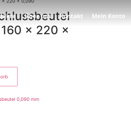
0 x 220 x 0,090
chlussbeutel
dukte
Über uns
Kontakt
Mein Konto
160 x 220 x
Alternative:
korb
sbeutel 0,090 mm