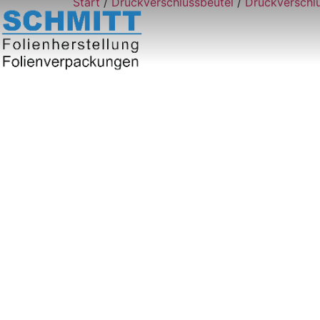
Start
/
Druckverschlussbeutel
/
Druckverschl