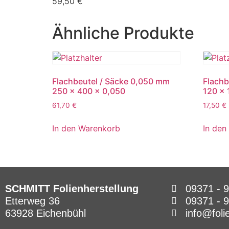
59,50 €
Ähnliche Produkte
Flachbeutel / Säcke 0,050 mm
Flachb
250 x 400 x 0,050
120 x 
61,70
€
17,50
€
In den Warenkorb
In den
SCHMITT Folienherstellung
09371 - 
Etterweg 36
09371 - 
63928 Eichenbühl
info@foli