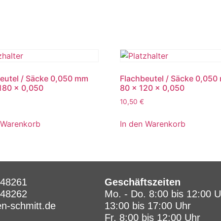
eutel / Säcke 0,050 mm
Flachbeutel / Säcke 0,05
180 x 0,050
80 x 120 x 0,050
10,50
€
 Warenkorb
In den Warenkorb
948261
Geschäftszeiten
948262
Mo. - Do. 8:00 bis 12:00 
en-schmitt.de
13:00 bis 17:00 Uhr
Fr. 8:00 bis 12:00 Uhr