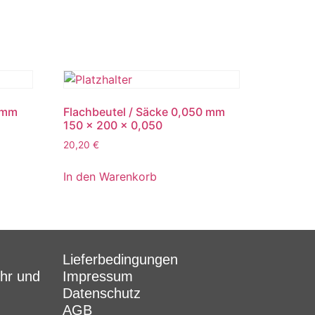
0 mm
Flachbeutel / Säcke 0,050 mm
150 x 200 x 0,050
20,20
€
In den Warenkorb
Lieferbedingungen
Uhr und
Impressum
Datenschutz
AGB