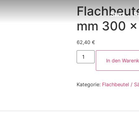
Flachbeut
Start
P
mm 300 x
62,40
€
In den Waren
Kategorie:
Flachbeutel / 