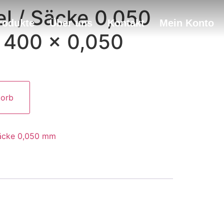
el / Säcke 0,050
rodukte
Über uns
Kontakt
Mein Konto
 400 x 0,050
Alternative:
korb
Säcke 0,050 mm