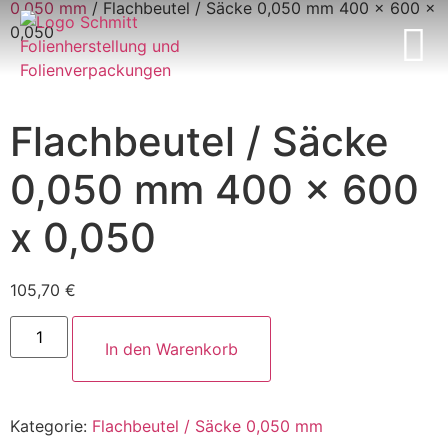
0,050 mm
/ Flachbeutel / Säcke 0,050 mm 400 x 600 x
0,050
Mein Konto
Flachbeutel / Säcke
0,050 mm 400 x 600
x 0,050
105,70
€
Alternative:
In den Warenkorb
Kategorie:
Flachbeutel / Säcke 0,050 mm