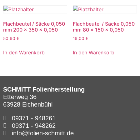
Flachbeutel / Säcke 0,050
Flachbeutel / Säcke 0,050
mm 200 x 350 x 0,050
mm 80 x 150 x 0,050
50,60
€
16,00
€
In den Warenkorb
In den Warenkorb
SCHMITT Folienherstellung
Etterweg 36
63928 Eichenbühl
09371 - 948261
09371 - 948262
info@folien-schmitt.de