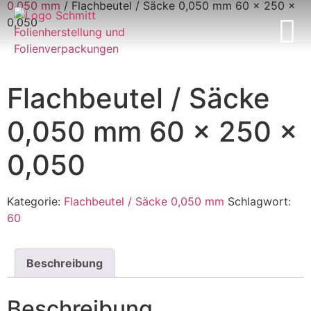
0,050 mm
/ Flachbeutel / Säcke 0,050 mm 60 x 250 x
0,050
Mein Konto
Flachbeutel / Säcke
0,050 mm 60 x 250 x
0,050
Kategorie:
Flachbeutel / Säcke 0,050 mm
Schlagwort:
60
Beschreibung
Beschreibung